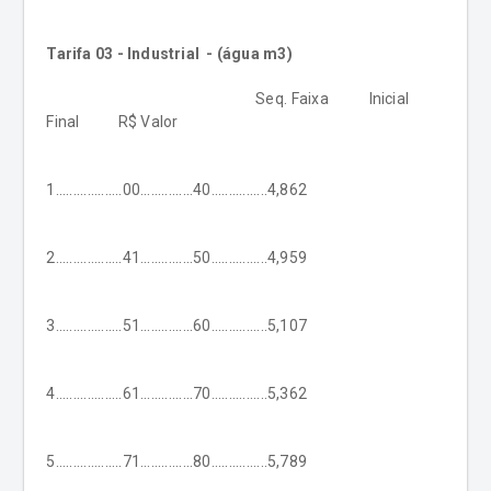
Tarifa 03 - Industrial - (água m3)
Seq. Faixa Inicial
Final R$ Valor
1...................00...............40................4,862
2...................41...............50................4,959
3...................51...............60................5,107
4...................61...............70................5,362
5...................71...............80................5,789