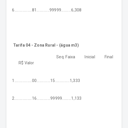
6...................81..............99999...........6,308
Tarifa 04 - Zona Rural - (água m3)
Seq. Faixa Inicial Final
R$ Valor
1...................00...............15................1,333
2...................16...............99999..........1,133