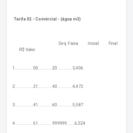
Tarifa 02 - Comércial - (água m3)
Seq. Faixa Inicial Final
R$ Valor
1...................00...............20................3,406
2...................21...............40................4,472
3...................41...............60................5,587
4...................61...............999999........6,524