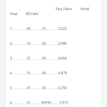
Seq. Faixa Inicial
Final R$ Valor
1...................00...............15................2,522
2...................16...............20................2,986
3...................21...............30................4,060
4...................31...............40................4.873
5...................41...............50................5,750
6...................51..............99999...........7,977